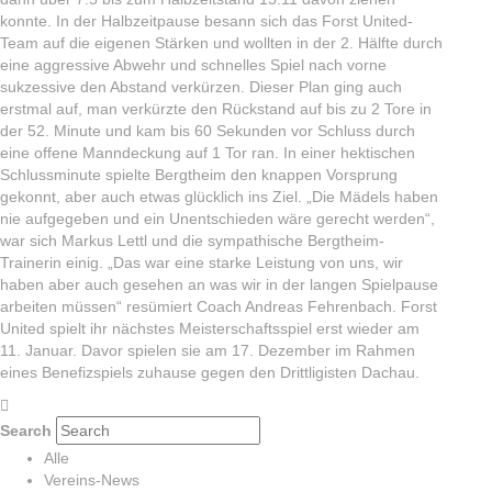
konnte. In der Halbzeitpause besann sich das Forst United-
Team auf die eigenen Stärken und wollten in der 2. Hälfte durch
eine aggressive Abwehr und schnelles Spiel nach vorne
sukzessive den Abstand verkürzen. Dieser Plan ging auch
erstmal auf, man verkürzte den Rückstand auf bis zu 2 Tore in
der 52. Minute und kam bis 60 Sekunden vor Schluss durch
eine offene Manndeckung auf 1 Tor ran. In einer hektischen
Schlussminute spielte Bergtheim den knappen Vorsprung
gekonnt, aber auch etwas glücklich ins Ziel. „Die Mädels haben
nie aufgegeben und ein Unentschieden wäre gerecht werden“,
war sich Markus Lettl und die sympathische Bergtheim-
Trainerin einig. „Das war eine starke Leistung von uns, wir
haben aber auch gesehen an was wir in der langen Spielpause
arbeiten müssen“ resümiert Coach Andreas Fehrenbach. Forst
United spielt ihr nächstes Meisterschaftsspiel erst wieder am
11. Januar. Davor spielen sie am 17. Dezember im Rahmen
eines Benefizspiels zuhause gegen den Drittligisten Dachau.
Search
Alle
Vereins-News