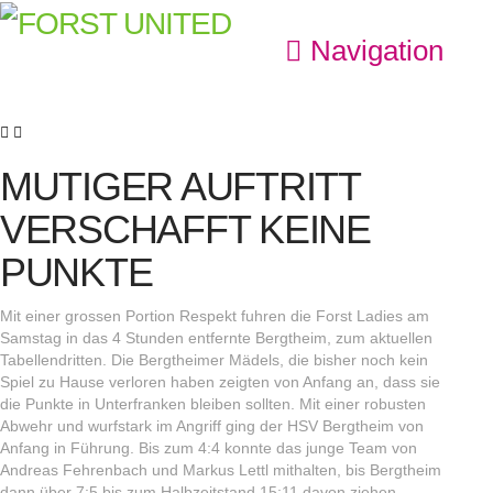
Navigation
MUTIGER AUFTRITT
VERSCHAFFT KEINE
PUNKTE
Mit einer grossen Portion Respekt fuhren die Forst Ladies am
Samstag in das 4 Stunden entfernte Bergtheim, zum aktuellen
Tabellendritten. Die Bergtheimer Mädels, die bisher noch kein
Spiel zu Hause verloren haben zeigten von Anfang an, dass sie
die Punkte in Unterfranken bleiben sollten. Mit einer robusten
Abwehr und wurfstark im Angriff ging der HSV Bergtheim von
Anfang in Führung. Bis zum 4:4 konnte das junge Team von
Andreas Fehrenbach und Markus Lettl mithalten, bis Bergtheim
dann über 7:5 bis zum Halbzeitstand 15:11 davon ziehen