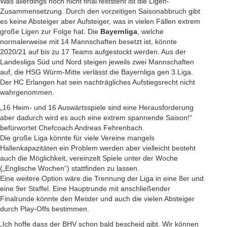
Was allerdings noch nicht final feststeht ist die Ligen-
Zusammensetzung. Durch den vorzeitigen Saisonabbruch gibt
es keine Absteiger aber Aufsteiger, was in vielen Fällen extrem
große Ligen zur Folge hat. Die
Bayernliga
, welche
normalerweise mit 14 Mannschaften besetzt ist, könnte
2020/21 auf bis zu 17 Teams aufgestockt werden. Aus der
Landesliga Süd und Nord steigen jeweils zwei Mannschaften
auf, die HSG Würm-Mitte verlässt die Bayernliga gen 3.Liga.
Der HC Erlangen hat sein nachträgliches Aufstiegsrecht nicht
wahrgenommen.
„16 Heim- und 16 Auswärtsspiele sind eine Herausforderung
aber dadurch wird es auch eine extrem spannende Saison!“
befürwortet Chefcoach Andreas Fehrenbach.
Die große Liga könnte für viele Vereine mangels
Hallenkapazitäten ein Problem werden aber vielleicht besteht
auch die Möglichkeit, vereinzelt Spiele unter der Woche
(„Englische Wochen“) stattfinden zu lassen.
Eine weitere Option wäre die Trennung der Liga in eine 8er und
eine 9er Staffel. Eine Hauptrunde mit anschließender
Finalrunde könnte den Meister und auch die vielen Absteiger
durch Play-Offs bestimmen.
„Ich hoffe dass der BHV schon bald bescheid gibt. Wir können