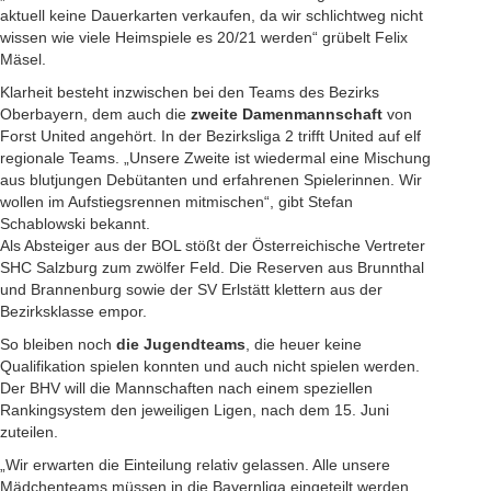
aktuell keine Dauerkarten verkaufen, da wir schlichtweg nicht
wissen wie viele Heimspiele es 20/21 werden“ grübelt Felix
Mäsel.
Klarheit besteht inzwischen bei den Teams des Bezirks
Oberbayern, dem auch die
zweite Damenmannschaft
von
Forst United angehört. In der Bezirksliga 2 trifft United auf elf
regionale Teams. „Unsere Zweite ist wiedermal eine Mischung
aus blutjungen Debütanten und erfahrenen Spielerinnen. Wir
wollen im Aufstiegsrennen mitmischen“, gibt Stefan
Schablowski bekannt.
Als Absteiger aus der BOL stößt der Österreichische Vertreter
SHC Salzburg zum zwölfer Feld. Die Reserven aus Brunnthal
und Brannenburg sowie der SV Erlstätt klettern aus der
Bezirksklasse empor.
So bleiben noch
die Jugendteams
, die heuer keine
Qualifikation spielen konnten und auch nicht spielen werden.
Der BHV will die Mannschaften nach einem speziellen
Rankingsystem den jeweiligen Ligen, nach dem 15. Juni
zuteilen.
„Wir erwarten die Einteilung relativ gelassen. Alle unsere
Mädchenteams müssen in die Bayernliga eingeteilt werden,