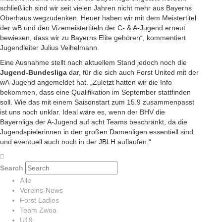
schließlich sind wir seit vielen Jahren nicht mehr aus Bayerns
Oberhaus wegzudenken. Heuer haben wir mit dem Meistertitel
der wB und den Vizemeistertiteln der C- & A-Jugend erneut
bewiesen, dass wir zu Bayerns Elite gehören“, kommentiert
Jugendleiter Julius Veihelmann.
Eine Ausnahme stellt nach aktuellem Stand jedoch noch die
Jugend-Bundesliga
dar, für die sich auch Forst United mit der
wA-Jugend angemeldet hat. „Zuletzt hatten wir die Info
bekommen, dass eine Qualifikation im September stattfinden
soll. Wie das mit einem Saisonstart zum 15.9 zusammenpasst
ist uns noch unklar. Ideal wäre es, wenn der BHV die
Bayernliga der A-Jugend auf acht Teams beschränkt, da die
Jugendspielerinnen in den großen Damenligen essentiell sind
und eventuell auch noch in der JBLH auflaufen.“
Search
Alle
Vereins-News
Forst Ladies
Team Zwoa
U19