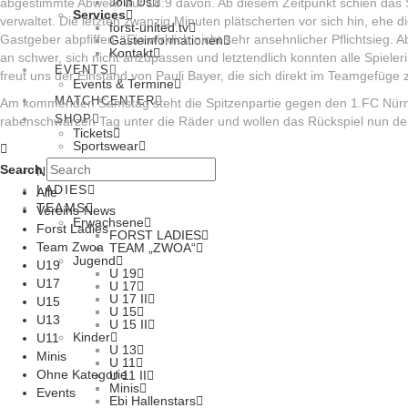
Join Us
abgestimmte Abwehr auf 18:9 davon. Ab diesem Zeitpunkt schien das S
Services
verwaltet. Die letzten zwanzig Minuten plätscherten vor sich hin, ehe
forst-united.tv
Gastgeber abpfiffen. „Ein wirklich nicht sehr ansehnlicher Pflichtsie
Gästeinformationen
Kontakt
an schwer, sich nicht anzupassen und letztendlich konnten alle Spiel
EVENTS
freut uns der Einstand von Pauli Bayer, die sich direkt im Teamgefüge 
Events & Termine
MATCHCENTER
Am kommenden Samstag steht die Spitzenpartie gegen den 1.FC Nürn
SHOP
rabenschwarzen Tag unter die Räder und wollen das Rückspiel nun deut
Tickets
Sportswear
Search
NEWS
LADIES
Alle
TEAMS
Vereins-News
Erwachsene
Forst Ladies
FORST LADIES
Team Zwoa
TEAM „ZWOA“
Jugend
U19
U 19
U17
U 17
U 17 II
U15
U 15
U13
U 15 II
Kinder
U11
U 13
Minis
U 11
Ohne Kategorie
U 11 II
Minis
Events
Ebi Hallenstars