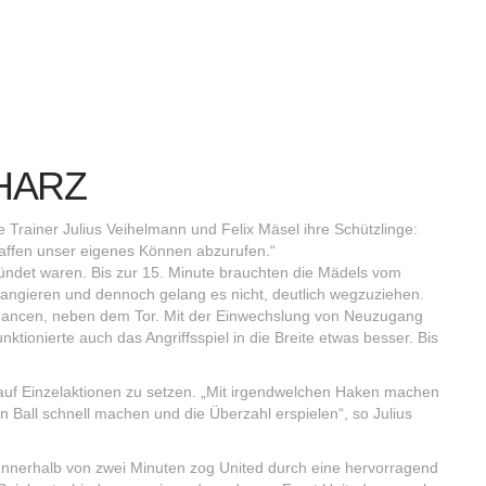
 HARZ
e Trainer Julius Veihelmann und Felix Mäsel ihre Schützlinge:
haffen unser eigenes Können abzurufen.“
ründet waren. Bis zur 15. Minute brauchten die Mädels vom
rangieren und dennoch gelang es nicht, deutlich wegzuziehen.
fchancen, neben dem Tor. Mit der Einwechslung von Neuzugang
ktionierte auch das Angriffsspiel in die Breite etwas besser. Bis
 auf Einzelaktionen zu setzen. „Mit irgendwelchen Haken machen
 Ball schnell machen und die Überzahl erspielen“, so Julius
: Innerhalb von zwei Minuten zog United durch eine hervorragend