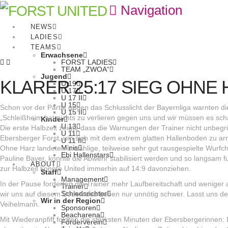
Navigation
NEWS
LADIES
TEAMS
Erwachsene
FORST LADIES
TEAM „ZWOA“
Jugend
KLARER 25:17 SIEG OHNE
U 19
U 17
U 17 II
U 15
Schon vor der Partie gegen das Schlusslicht der Bayernliga warnten di
U 15 II
„Schleißheim hat nichts zu verlieren gegen uns und wir müssen es sc
Kinder
U 13
Die erste Halbzeit zeigte dass die Warnungen der Trainer nicht unbeg
U 11
Ebersberger Forst, um sich mit dem extrem glatten Hallenboden zu ar
U 11 II
Minis
Ohne Harz landeten unzählige, teilweise sehr gut rausgespielte Wur
Ebi Hallenstars
Pauline Bayer, konnte die Abwehr stabilisiert werden und so langsam fun
ABOUT
zur Halbzeit konnte United immerhin auf 14:9 davonziehen.
Staff
Management
In der Pause forderten die Trainer mehr Laufbereitschaft und weniger
Trainer
Schiedsrichter
wir uns auf diesem Boden das Leben nur unnötig schwer. Lasst uns den
Wir in der Region
Veihelmann.
Sponsoren
Beacharena
Mit Wiederanpfiff folgten die stärksten Minuten der Ebersbergerinnen
Förderverein