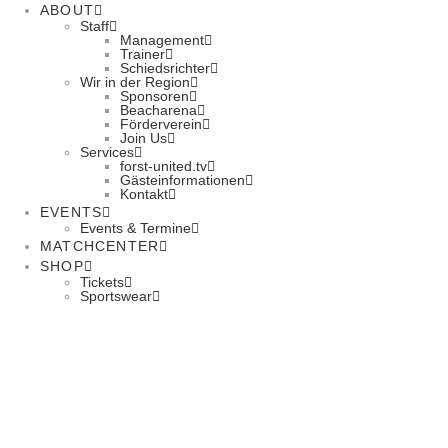
ABOUT
Staff
Management
Trainer
Schiedsrichter
Wir in der Region
Sponsoren
Beacharena
Förderverein
Join Us
Services
forst-united.tv
Gästeinformationen
Kontakt
EVENTS
Events & Termine
MATCHCENTER
SHOP
Tickets
Sportswear