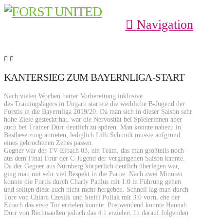
Navigation
KANTERSIEG ZUM BAYERNLIGA-START
Nach vielen Wochen harter Vorbereitung inklusive
des Trainingslagers in Ungarn startete die weibliche B-Jugend der
Forstis in die Bayernliga 2019/20. Da man sich in dieser Saison sehr
hohe Ziele gesteckt hat, war die Nervosität bei Spielerinnen aber
auch bei Trainer Dürr deutlich zu spüren. Man konnte nahezu in
Bestbesetzung antreten, lediglich Lilli Schmidt musste aufgrund
eines gebrochenen Zehes passen.
Gegner war der TV Eibach 03, ein Team, das man großteils noch
aus dem Final Four der C-Jugend der vergangenen Saison kannte.
Da der Gegner aus Nürnberg körperlich deutlich überlegen war,
ging man mit sehr viel Respekt in die Partie. Nach zwei Minuten
konnte die Fortis durch Charly Paulus mit 1:0 in Führung gehen
und sollten diese auch nicht mehr hergeben. Schnell lag man durch
Tore von Chiara Czeslik und Steffi Pollak mit 3:0 vorn, ehe der
Eibach das erste Tor erzielen konnte. Postwendend konnte Hannah
Dürr von Rechtsaußen jedoch das 4:1 erzielen. In darauf folgenden