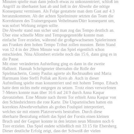
Minuten spielte man dann jedoch etwas zu unkonzentriert, schloß im
Angriff zu überhastet hast ab und ließ in der Abwehr die nötige
Konsequenz vermissen. Als Folge gestattete man dem Gast auf 4:3
heranzukommen. Ab der achten Spielminute setzten das Team die
Korrekturen des Trainergespann Veihelmann/Dürr konsequent um,
was sofort Wirkung zeigen sollte.
Die Abwehr stand nun sicher und man zog das Tempo deutlich an.
Über eine schnelle Mitte und Tempogegenstöße konnte man
einfache Tore erzielen, während die großgewachsenen Spielerinnen
aus Franken dem hohen Tempo Tribut zollen mussten. Beim Stand
von 12:4 in der 20ten Minute war das Spiel eigentlich schon
entschieden. Nina Allombert erzielte noch das 15:6, dann ging es in
die Pause.
Mit einer veränderten Aufstellung ging es dann in die zweite
Halbzeit. Hannah Schrögmeier übernahm die Rolle der
Spielmacherin, Conny Paulus agierte als Rechtsaußen und Maria
Hartmann löste Steffi Pollak am Kreis ab. Auch in dieser
Aufstellung spielte man konzentriert und mit hohem Tempo. Eibach
hatte dem nichts mehr entgegen zu setzen. Trotz eines verworfenen
7-Meters konnte man über 16:6 auf 24:9 durch Anna Kaspar
davonziehen. Eine Minute nach ihrem Tor erhielt Anna Kaspar von
den Schiedsrichtern die rote Karte. Die Unparteiischen hatten ein
korrektes Abwehrverhalten als grobes Foulspiel interpretiert,
welches sie mit einem Platzverweis bestraften. Durch diese
überharte Bestrafung erhielt das Spiel der Forstis einen kleinen
Bruch und der Gegner konnte in den letzten neun Minuten noch 6
Tore erzielen. Das Spiel endete schließlich mit 33:15 für Ebersberg.
Dieser deutliche Erfolg zeigt, dass der Schweiß der vielen