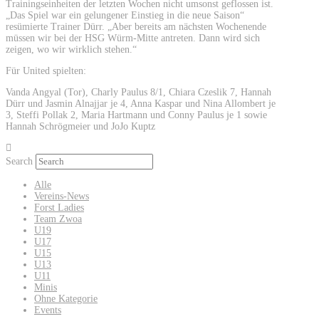
Trainingseinheiten der letzten Wochen nicht umsonst geflossen ist.
„Das Spiel war ein gelungener Einstieg in die neue Saison“
resümierte Trainer Dürr. „Aber bereits am nächsten Wochenende
müssen wir bei der HSG Würm-Mitte antreten. Dann wird sich
zeigen, wo wir wirklich stehen.“
Für United spielten:
Vanda Angyal (Tor), Charly Paulus 8/1, Chiara Czeslik 7, Hannah
Dürr und Jasmin Alnajjar je 4, Anna Kaspar und Nina Allombert je
3, Steffi Pollak 2, Maria Hartmann und Conny Paulus je 1 sowie
Hannah Schrögmeier und JoJo Kuptz
Search
Alle
Vereins-News
Forst Ladies
Team Zwoa
U19
U17
U15
U13
U11
Minis
Ohne Kategorie
Events