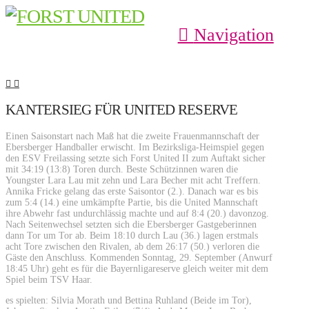
Navigation
KANTERSIEG FÜR UNITED RESERVE
Einen Saisonstart nach Maß hat die zweite Frauenmannschaft der
Ebersberger Handballer erwischt. Im Bezirksliga-Heimspiel gegen
den ESV Freilassing setzte sich Forst United II zum Auftakt sicher
mit 34:19 (13:8) Toren durch. Beste Schützinnen waren die
Youngster Lara Lau mit zehn und Lara Becher mit acht Treffern.
Annika Fricke gelang das erste Saisontor (2.). Danach war es bis
zum 5:4 (14.) eine umkämpfte Partie, bis die United Mannschaft
ihre Abwehr fast undurchlässig machte und auf 8:4 (20.) davonzog.
Nach Seitenwechsel setzten sich die Ebersberger Gastgeberinnen
dann Tor um Tor ab. Beim 18:10 durch Lau (36.) lagen erstmals
acht Tore zwischen den Rivalen, ab dem 26:17 (50.) verloren die
Gäste den Anschluss. Kommenden Sonntag, 29. September (Anwurf
18:45 Uhr) geht es für die Bayernligareserve gleich weiter mit dem
Spiel beim TSV Haar.
es spielten: Silvia Morath und Bettina Ruhland (Beide im Tor),