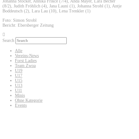
Johanna Stocker, Annika Frikce (7/4), Anda Mayer, Lara Becher
(8/2), Judith Fröhlich (4), Jana Launi (1), Johanna Strobl (1), Antje
Boddeutsch (2), Lara Lau (10), Lena Trenkler (1)
Foto: Simon Strobl
Bericht: Ebersberger Zeitung
Search
Alle
Vereins-News
Forst Ladies
Team Zwoa
U19
U17
U15
U13
U11
Minis
Ohne Kategorie
Events