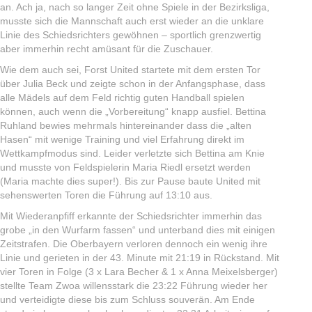
an. Ach ja, nach so langer Zeit ohne Spiele in der Bezirksliga,
musste sich die Mannschaft auch erst wieder an die unklare
Linie des Schiedsrichters gewöhnen – sportlich grenzwertig
aber immerhin recht amüsant für die Zuschauer.
Wie dem auch sei, Forst United startete mit dem ersten Tor
über Julia Beck und zeigte schon in der Anfangsphase, dass
alle Mädels auf dem Feld richtig guten Handball spielen
können, auch wenn die „Vorbereitung“ knapp ausfiel. Bettina
Ruhland bewies mehrmals hintereinander dass die „alten
Hasen“ mit wenige Training und viel Erfahrung direkt im
Wettkampfmodus sind. Leider verletzte sich Bettina am Knie
und musste von Feldspielerin Maria Riedl ersetzt werden
(Maria machte dies super!). Bis zur Pause baute United mit
sehenswerten Toren die Führung auf 13:10 aus.
Mit Wiederanpfiff erkannte der Schiedsrichter immerhin das
grobe „in den Wurfarm fassen“ und unterband dies mit einigen
Zeitstrafen. Die Oberbayern verloren dennoch ein wenig ihre
Linie und gerieten in der 43. Minute mit 21:19 in Rückstand. Mit
vier Toren in Folge (3 x Lara Becher & 1 x Anna Meixelsberger)
stellte Team Zwoa willensstark die 23:22 Führung wieder her
und verteidigte diese bis zum Schluss souverän. Am Ende