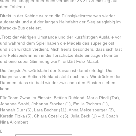
stand ein knapper aber hoch verdienter 33:31 Arbeitssieg auf
dem Tableau.
Direkt in der Kabine wurden die Flüssigkeitsreserven wieder
aufgetankt und auf der langen Heimfahrt der Sieg ausgiebig im
Karaoke-Bus gefeiert.
„Trotz der widrigen Umstände und der kurzfristigen Ausfälle vor
und während dem Spiel haben die Mädels das super gelöst
und sich wirklich verdient. Mich freuts besonders, dass sich fast
alle Feldspielerinnen in die Torschützenliste eintragen konnten
und eine super Stimmung war!“, erklärt Felix Mäsel.
Die längste Auswärtsfahrt der Saison ist damit erledigt. Die
Diagnose von Bettina Ruhland steht noch aus. Wir drücken die
Daumen, dass sie bald wieder zwischen den Pfosten stehen
kann.
Für Team Zwoa im Einsatz: Bettina Ruhland, Maria Riedl (Tor),
Johanna Strobl, Johanna Stocker (1), Emilia Tschorn (1),
Hannah Dürr (6), Lara Becher (11), Anna Meixelsberger (3),
Kerstin Pizka (5), Chiara Czeslik (5), Julia Beck (1) – & Coach
Nina Allombert