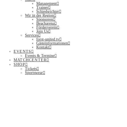
Management
Trainer
Schiedsrichter
Wir in der Region
Sponsoren
Beacharena
Förderverein
Join Us
Services
forst-united.tv
Gästeinformationen
Kontakt
EVENTS
Events & Termine
MATCHCENTER
SHOP
Tickets
Sportswear