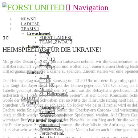
Navigation
NEWS
LADIES
TEAMS
Erwachsene
FORST LADIES
TEAM „ZWOA“
Jugend
HEIMSPIELTAG FÜR DIE UKRAINE!
U 19
U 17
U 17 II
Mit großer Bestürzung und purem Entsetzen nehmen wir die Geschehnisse in d
U 15
Hilfsbereitschaft vieler Menschen und wollen auch einen kleinen Beitrag lei
U 15 II
Hilfsorganisation für die Ukraine zu spenden. Zudem stellen wir eine Spenden
Kinder
U 13
Der Heimspieltag startet am Samstag um 13:30 Uhr mit dem Bayernligaspie
U 11
U 11 II
Uhr fängt das Bayernliga-Topspiel der Damen gegen den VfL Günzburg an. Di
Minis
Tabelle gekämpft und zuletzt den SV Laim aus der Rebayhalle geschossen. „Es
Ebi Hallenstars
sicherlich ein flottes Spiel von beiden Seiten“, ist sich Coach Konstantin Sch
ABOUT
wobei der Motor der Schwaben erst ab Mitte der Hinrunde richtig heiß lief. 
Staff
brauchen um Günzburg zu schlagen. So locker wie beim Hinspiel wird es def
Management
Dachau sechs Spielerinnen auf Seiten der Oberbayern Corona- und verletzung
Trainer
jetzt) endlich wieder aus einem größeren Spielerpool wählen. Auf Chiara Cz
Schiedsrichter
wichtigen Punkten zum Erreichen der Playoffs ist ein Sieg auch für die wei
Wir in der Region
Sponsoren
die Punkte gegen Gegner mitgenommen, die ebenfalls in die Aufstiegs. bzw. 
Beacharena
ist es also sehr wahrscheinlich, dass beide Mannschaften auch in eine gemein
Förderverein
Join Us