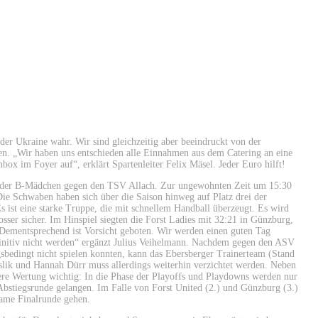
er Ukraine wahr. Wir sind gleichzeitig aber beeindruckt von der
sten. „Wir haben uns entschieden alle Einnahmen aus dem Catering an eine
box im Foyer auf“, erklärt Spartenleiter Felix Mäsel. Jeder Euro hilft!
l der B-Mädchen gegen den TSV Allach. Zur ungewohnten Zeit um 15:30
e Schwaben haben sich über die Saison hinweg auf Platz drei der
 ist eine starke Truppe, die mit schnellem Handball überzeugt. Es wird
losser sicher. Im Hinspiel siegten die Forst Ladies mit 32:21 in Günzburg,
„Dementsprechend ist Vorsicht geboten. Wir werden einen guten Tag
initiv nicht werden“ ergänzt Julius Veihelmann. Nachdem gegen den ASV
sbedingt nicht spielen konnten, kann das Ebersberger Trainerteam (Stand
eslik und Hannah Dürr muss allerdings weiterhin verzichtet werden. Neben
tere Wertung wichtig: In die Phase der Playoffs und Playdowns werden nur
Abstiegsrunde gelangen. Im Falle von Forst United (2.) und Günzburg (3.)
same Finalrunde gehen.