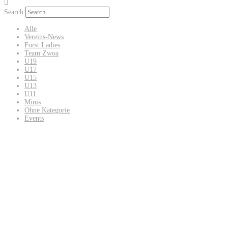
Search
Alle
Vereins-News
Forst Ladies
Team Zwoa
U19
U17
U15
U13
U11
Minis
Ohne Kategorie
Events