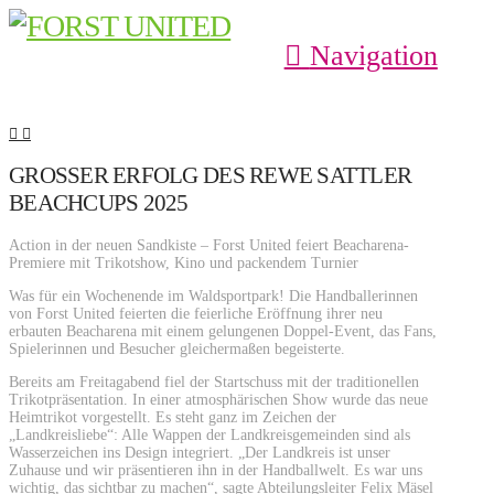
Navigation
GROSSER ERFOLG DES REWE SATTLER B
EACHCUPS 2025
Action in der neuen Sandkiste – Forst United feiert Beacharena-
Premiere mit Trikotshow, Kino und packendem Turnier
Was für ein Wochenende im Waldsportpark! Die Handballerinnen
von Forst United feierten die feierliche Eröffnung ihrer neu
erbauten Beacharena mit einem gelungenen Doppel-Event, das Fans,
Spielerinnen und Besucher gleichermaßen begeisterte.
Bereits am Freitagabend fiel der Startschuss mit der traditionellen
Trikotpräsentation. In einer atmosphärischen Show wurde das neue
Heimtrikot vorgestellt. Es steht ganz im Zeichen der
„Landkreisliebe“: Alle Wappen der Landkreisgemeinden sind als
Wasserzeichen ins Design integriert. „Der Landkreis ist unser
Zuhause und wir präsentieren ihn in der Handballwelt. Es war uns
wichtig, das sichtbar zu machen“, sagte Abteilungsleiter Felix Mäsel