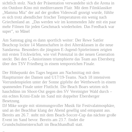
sichtlich stolz. Nach der Präsentation verwandelte sich die Arena in
ein Outdoor-Kino mit mediterranem Flair. Mit dem Filmklassiker
„Mamma Mia“ der auf der großen Videowall gezeigt wurde, fühlte
es sich trotz abendlicher frischer Temperaturen ein wenig nach
Griechenland an. „Das werden wir im kommenden Jahr mit ein paar
mehr Filmen für jeden Geschmack wiederholen. Das Feedback war
super“, so Mäsel
Am Samstag ging es dann sportlich weiter: Der Rewe Sattler
Beachcup lockte 14 Mannschaften in drei Altersklassen in die neue
Sandarena. Besonders die jüngsten E-Jugend-Spielerinnen zeigten
mit ersten Trickwürfen, wie viel Potenzial in der neuen Generation
steckt. Bei den C-Juniorinnen triumphierte das Team aus Ebersberg
über den TSV Friedberg in einem temporeichen Finale.
Der Höhepunkt des Tages begann am Nachmittag mit dem
Hauptturnier der Damen und U17/19-Teams. Nach 18 intensiven
Vorrundenspielen unter der Sonne gipfelte der Wettbewerb in einem
spannenden Finale unter Flutlicht. Die Beach Boars setzten sich
hauchdünn im Shoot-Out gegen den SV Vereinigter Wald durch –
ein echtes Krimi-Ende im Sand mit doppelter Ebersberger
Besetzung.
DJ Mike sorgte mit stimmungsvoller Musik für Festivalatmosphäre,
und an der Beachbar klang der Abend gesellig und entspannt aus.
Bereits am 26.7. steht mit dem Beach-Soccer-Cup das nächste große
Event im Sand bevor. Bereits am 23.7. findet die
Grundschulmeisterschaft im Beachhandball statt.