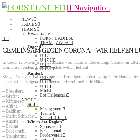
Navigation
NEWS
LADIES
TEAMS
Erwachsene
FORST LADIES
TEAM „ZWOA“
Jugend
GEMEINSAM GEGEN CORONA – WIR HELFEN E
U 19
U 17
U 17 II
In dieser schweren Zeit ist Abstand von höchster Bedeutung. Gerade für ält
U 15
dramatisch enden. Unsere Mädels wollen helfen!
U 15 II
Kinder
Sie gehören zur Risikogruppe und benötigen Unterstützung ? Die Handballeri
U 13
haben wir in folgenden Gebieten jederzeit helfende Hände:
U 11
U 11 II
Minis
– Ebersberg
Ebi Hallenstars
– Grafing
ABOUT
– Kirchseeon
Staff
– Aßling
Management
– Baldham
Trainer
– Markt Schwaben
Schiedsrichter
– Anzing
Wir in der Region
– Erding
Sponsoren
Beacharena
– Bruckmühl
Förderverein
– Steinhöring
Join Us