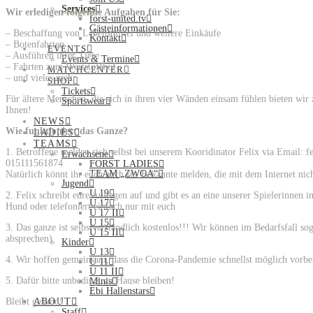
Services
Wir erledigen folgende Aufgaben für Sie:
forst-united.tv
Gästeinformationen
– Beschaffung von Lebensmittel und weitere Einkäufe
Kontakt
– Botenfahrten
EVENTS
– Ausführen ihrer Tiere
Events & Termine
– Fahrten zum Wertstoffhof
MATCHCENTER
– und vieles mehr
SHOP
Tickets
Für ältere Menschen, die sich in ihren vier Wänden einsam fühlen bieten wir
Sportswear
Ihnen!
NEWS
Wie funktioniert das Ganze?
LADIES
TEAMS
1. Betroffene melden sich selbst bei unserem Kooridinator Felix via Email: 
Erwachsene
015111561874
FORST LADIES
TEAM „ZWOA“
Natürlich könnt ihr euch auch für Bekannte melden, die mit dem Internet nicht
Jugend
U 19
2. Felix schreibt eure Anliegen auf und gibt es an eine unserer Spielerinnen
U 17
Hund oder telefoniert einfach nur mit euch
U 17 II
U 15
3. Das ganze ist selbstverständlich kostenlos!!! Wir können im Bedarfsfall sog
U 15 II
absprechen)
Kinder
U 13
4. Wir hoffen gemeinsam, dass die Corona-Pandemie schnellst möglich vorbei
U 11
U 11 II
5. Dafür bitte unbedingt zu Hause bleiben!
Minis
Ebi Hallenstars
Bleibt gesund!
ABOUT
Staff