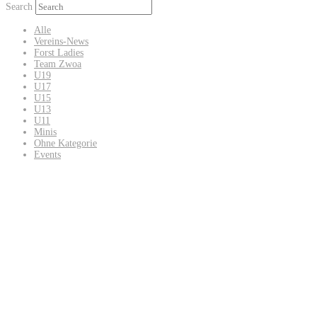
Search
Alle
Vereins-News
Forst Ladies
Team Zwoa
U19
U17
U15
U13
U11
Minis
Ohne Kategorie
Events