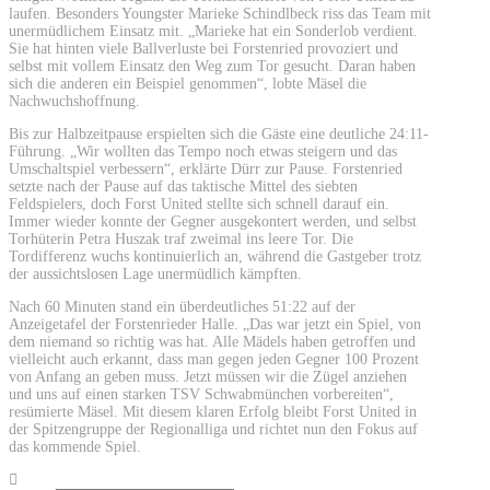
laufen. Besonders Youngster Marieke Schindlbeck riss das Team mit
unermüdlichem Einsatz mit. „Marieke hat ein Sonderlob verdient.
Sie hat hinten viele Ballverluste bei Forstenried provoziert und
selbst mit vollem Einsatz den Weg zum Tor gesucht. Daran haben
sich die anderen ein Beispiel genommen“, lobte Mäsel die
Nachwuchshoffnung.
Bis zur Halbzeitpause erspielten sich die Gäste eine deutliche 24:11-
Führung. „Wir wollten das Tempo noch etwas steigern und das
Umschaltspiel verbessern“, erklärte Dürr zur Pause. Forstenried
setzte nach der Pause auf das taktische Mittel des siebten
Feldspielers, doch Forst United stellte sich schnell darauf ein.
Immer wieder konnte der Gegner ausgekontert werden, und selbst
Torhüterin Petra Huszak traf zweimal ins leere Tor. Die
Tordifferenz wuchs kontinuierlich an, während die Gastgeber trotz
der aussichtslosen Lage unermüdlich kämpften.
Nach 60 Minuten stand ein überdeutliches 51:22 auf der
Anzeigetafel der Forstenrieder Halle. „Das war jetzt ein Spiel, von
dem niemand so richtig was hat. Alle Mädels haben getroffen und
vielleicht auch erkannt, dass man gegen jeden Gegner 100 Prozent
von Anfang an geben muss. Jetzt müssen wir die Zügel anziehen
und uns auf einen starken TSV Schwabmünchen vorbereiten“,
resümierte Mäsel. Mit diesem klaren Erfolg bleibt Forst United in
der Spitzengruppe der Regionalliga und richtet nun den Fokus auf
das kommende Spiel.