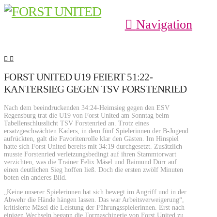
Navigation
FORST UNITED U19 FEIERT 51:22-
KANTERSIEG GEGEN TSV FORSTENRIED
Nach dem beeindruckenden 34:24-Heimsieg gegen den ESV
Regensburg trat die U19 von Forst United am Sonntag beim
Tabellenschlusslicht TSV Forstenried an. Trotz eines
ersatzgeschwächten Kaders, in dem fünf Spielerinnen der B-Jugend
aufrückten, galt die Favoritenrolle klar den Gästen. Im Hinspiel
hatte sich Forst United bereits mit 34:19 durchgesetzt. Zusätzlich
musste Forstenried verletzungsbedingt auf ihren Stammtorwart
verzichten, was die Trainer Felix Mäsel und Raimund Dürr auf
einen deutlichen Sieg hoffen ließ. Doch die ersten zwölf Minuten
boten ein anderes Bild.
„Keine unserer Spielerinnen hat sich bewegt im Angriff und in der
Abwehr die Hände hängen lassen. Das war Arbeitsverweigerung“,
kritisierte Mäsel die Leistung der Führungsspielerinnen. Erst nach
einigen Wechseln begann die Tormaschinerie von Forst United zu