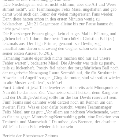
„Die Niederlage an sich ist nicht schlimm, aber die Art und Weise
stimmt nicht“, war Teammanager Felix Mäsel ungehalten und gab
damit wohl auch den Tenor der vielen mitgereisten Fans wieder.
Denn diese hatten schon in den ersten Minuten wenig zu
beklatschen. „Mit 21 Gegentoren alleine bis zur Pause kannst du
nicht gewinnen.“
Die Ebersberger Frauen gingen kein einziges Mal in Führung und
glichen beim 1:1 durch ihre beste Torschützin Christina Ball (3.)
letztmals aus. Der Liga-Primus, genannt Isar Devils, zog
unaufhaltsam davon und zwang den Gegner schon sehr früh zu
seiner ersten Auszeit (6:2/8.).
„Ismaning musste eigentlich nichts machen und nur auf unsere
Fehler warten“, bedauerte Mäsel. Die Abwehr war teils zu passiv,
teils zu lückenhaft. Positiv fiel neben der torgefährlichen Ball noch
der ungarische Neuzugang Laura Szecsödi auf, die für Struktur in
Abwehr und Angriff sorgte. „Ging sie runter, sind wir sofort wieder
in alte Muster verfallen“, so Mäsel.
Forst United ist jetzt Tabellenvierter mit bereits acht Minuspunkten.
Nun dürfte das neue Ziel Vizemeisterschaft heißen, denn Rang eins
und der Drittliga-Aufstieg sollte für die Isar Devils reserviert sein.
Fünf Teams sind dahinter wohl derzeit noch im Rennen um den
zweiten Platz. Was es aber dafür braucht, wusste Teammanager
Felix Mäsel nur zu gut: „Vor allem am nächsten Wochenende, wenn
es für uns gegen Mintraching/Neutraubling geht, eine Reaktion von
Trainerin und Mannschaft.“ Da müsse „das Brennen, der absolute
Wille“ auf dem Feld wieder sichtbar sein.
Bericht der Ebersberger Zeitung