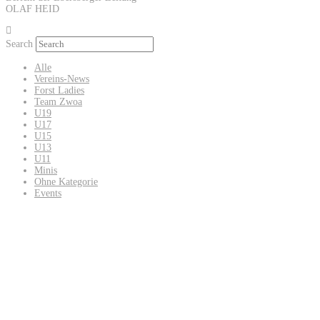
OLAF HEID
Search
Alle
Vereins-News
Forst Ladies
Team Zwoa
U19
U17
U15
U13
U11
Minis
Ohne Kategorie
Events