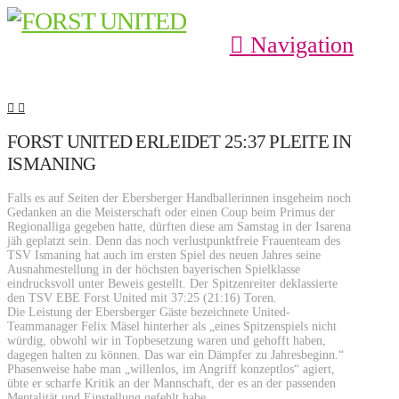
Navigation
FORST UNITED ERLEIDET 25:37 PLEITE IN
ISMANING
Falls es auf Seiten der Ebersberger Handballerinnen insgeheim noch
Gedanken an die Meisterschaft oder einen Coup beim Primus der
Regionalliga gegeben hatte, dürften diese am Samstag in der Isarena
jäh geplatzt sein. Denn das noch verlustpunktfreie Frauenteam des
TSV Ismaning hat auch im ersten Spiel des neuen Jahres seine
Ausnahmestellung in der höchsten bayerischen Spielklasse
eindrucksvoll unter Beweis gestellt. Der Spitzenreiter deklassierte
den TSV EBE Forst United mit 37:25 (21:16) Toren.
Die Leistung der Ebersberger Gäste bezeichnete United-
Teammanager Felix Mäsel hinterher als „eines Spitzenspiels nicht
würdig, obwohl wir in Topbesetzung waren und gehofft haben,
dagegen halten zu können. Das war ein Dämpfer zu Jahresbeginn.“
Phasenweise habe man „willenlos, im Angriff konzeptlos“ agiert,
übte er scharfe Kritik an der Mannschaft, der es an der passenden
Mentalität und Einstellung gefehlt habe.