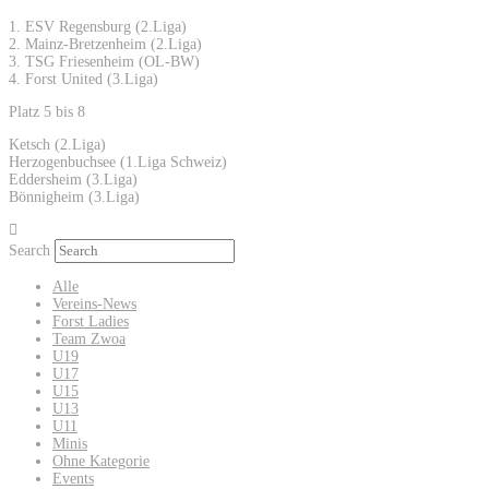
1. ESV Regensburg (2.Liga)
2. Mainz-Bretzenheim (2.Liga)
3. TSG Friesenheim (OL-BW)
4. Forst United (3.Liga)
Platz 5 bis 8
Ketsch (2.Liga)
Herzogenbuchsee (1.Liga Schweiz)
Eddersheim (3.Liga)
Bönnigheim (3.Liga)
Search
Alle
Vereins-News
Forst Ladies
Team Zwoa
U19
U17
U15
U13
U11
Minis
Ohne Kategorie
Events