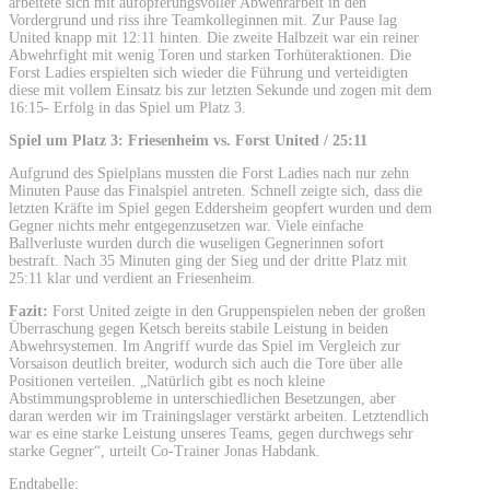
arbeitete sich mit aufopferungsvoller Abwehrarbeit in den
Vordergrund und riss ihre Teamkolleginnen mit. Zur Pause lag
United knapp mit 12:11 hinten. Die zweite Halbzeit war ein reiner
Abwehrfight mit wenig Toren und starken Torhüteraktionen. Die
Forst Ladies erspielten sich wieder die Führung und verteidigten
diese mit vollem Einsatz bis zur letzten Sekunde und zogen mit dem
16:15- Erfolg in das Spiel um Platz 3.
Spiel um Platz 3: Friesenheim vs. Forst United / 25:11
Aufgrund des Spielplans mussten die Forst Ladies nach nur zehn
Minuten Pause das Finalspiel antreten. Schnell zeigte sich, dass die
letzten Kräfte im Spiel gegen Eddersheim geopfert wurden und dem
Gegner nichts mehr entgegenzusetzen war. Viele einfache
Ballverluste wurden durch die wuseligen Gegnerinnen sofort
bestraft. Nach 35 Minuten ging der Sieg und der dritte Platz mit
25:11 klar und verdient an Friesenheim.
Fazit:
Forst United zeigte in den Gruppenspielen neben der großen
Überraschung gegen Ketsch bereits stabile Leistung in beiden
Abwehrsystemen. Im Angriff wurde das Spiel im Vergleich zur
Vorsaison deutlich breiter, wodurch sich auch die Tore über alle
Positionen verteilen. „Natürlich gibt es noch kleine
Abstimmungsprobleme in unterschiedlichen Besetzungen, aber
daran werden wir im Trainingslager verstärkt arbeiten. Letztendlich
war es eine starke Leistung unseres Teams, gegen durchwegs sehr
starke Gegner“, urteilt Co-Trainer Jonas Habdank.
Endtabelle: