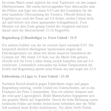
Im ersten Match stand zugleich der erste Topfavorit vor den jungen
Oberbayerinnen. Mit einem hervorragenden Start überraschte man
die Pfälzer und legte mit einem 6:0 Lauf den Grundstein für die
erste faustdicke Überraschung des Turniers. Obwohl Ketsch das
Ergebnis kurz nach der Pause auf 6:9 drehte, steckte United nicht
auf und lieferte sich einen spannenden Schlagabtausch. Zwei
Minuten vor dem Ende gelang United der Ausgleich und kurz
darauf auch der überraschende 15:14 Siegtreffer.
Regensburg (2.Bundesliga) vs. Forst United / 21:9
Ein anderes Kaliber war der im zweiten Spiel wartende ESV. Die
körperlich deutlich überlegenen Spielerinnen zeigten den
Ebersbergerinnen vor allem mit ihrem massiven Innenblock die
Grenzen auf. Mit einem 5:0 Start war die Messe früh gelesen,
obwohl sich die Forst Ladies mutig zurück kämpften und auf 6:4
verkürzten. Letztendlich schwanden bei hohen Temperaturen die
Kräfte und Regensburg spielte seine Klasse aus und siegte mit 21:9.
Eddersheim (3.Liga) vs. Forst United / 15:16
Nachdem Ketsch deutlich gegen Eddersheim siegte und gegen
Regensburg unterlag, reichte United ein Unentschieden, um in das
Finalspiel um Platz 3 einzuziehen. Also ein schöner Ansporn und
der erste gute Ligavergleich. Beide Mannschaften begegneten sich
das gesamte Match auf Augenhöhe. Durch die hohe Belastung waren
technische Fehler auf beiden Seiten keine Seltenheit aber der Wille
ließ nochmal letzte Kräfte mobilisieren. Vor allem Steffi Pollak