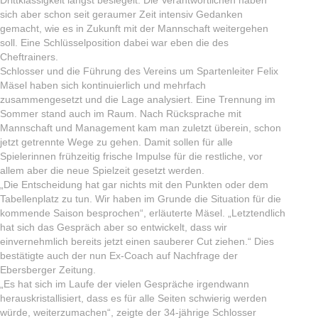
Drittklassigkeit längst besiegelt. Die Verantwortlichen haben
sich aber schon seit geraumer Zeit intensiv Gedanken
gemacht, wie es in Zukunft mit der Mannschaft weitergehen
soll. Eine Schlüsselposition dabei war eben die des
Cheftrainers.
Schlosser und die Führung des Vereins um Spartenleiter Felix
Mäsel haben sich kontinuierlich und mehrfach
zusammengesetzt und die Lage analysiert. Eine Trennung im
Sommer stand auch im Raum. Nach Rücksprache mit
Mannschaft und Management kam man zuletzt überein, schon
jetzt getrennte Wege zu gehen. Damit sollen für alle
Spielerinnen frühzeitig frische Impulse für die restliche, vor
allem aber die neue Spielzeit gesetzt werden.
„Die Entscheidung hat gar nichts mit den Punkten oder dem
Tabellenplatz zu tun. Wir haben im Grunde die Situation für die
kommende Saison besprochen“, erläuterte Mäsel. „Letztendlich
hat sich das Gespräch aber so entwickelt, dass wir
einvernehmlich bereits jetzt einen sauberer Cut ziehen.“ Dies
bestätigte auch der nun Ex-Coach auf Nachfrage der
Ebersberger Zeitung.
„Es hat sich im Laufe der vielen Gespräche irgendwann
herauskristallisiert, dass es für alle Seiten schwierig werden
würde, weiterzumachen“, zeigte der 34-jährige Schlosser