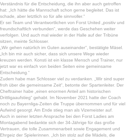
Verständnis für die Entscheidung, die ihn aber auch getroffen
hat: „Ich hätte die Mannschaft schon gerne begleitet. Das ist
schade, aber letztlich so für alle sinnvoller.“
Er sei Team und Verantwortlichen von Forst United „positiv und
freundschaftlich verbunden“, werde das Geschehen weiter
verfolgen. Und auch mal wieder in der Halle auf der Tribüne
sitzen, meinte Schlosser.
„Wir gehen natürlich im Guten auseinander“, bestätigte Mäsel.
„Ich bin mir auch sicher, dass sich unsere Wege wieder
kreuzen werden. Konsti ist ein klasse Mensch und Trainer, nur
jetzt war es einfach von beiden Seiten eine gemeinsame
Entscheidung.“
Zudem habe man Schlosser viel zu verdanken. „Wir sind super
froh über die gemeinsame Zeit“, betonte der Spartenleiter. Der
Cheftrainer habe „einen enormen Anteil am historischen
Drittligaaufstieg“ gehabt. Im November 2021 hatte der Coach
noch zu Bayernliga-Zeiten die Truppe übernommen und für viel
Aufwind gesorgt. Am Ende stieg man als Vizemeister auf.
Auch in seiner letzten Ansprache bei den Forst Ladies am
Montagabend bedankte sich der 34-Jährige für das große
Vertrauen, die tolle Zusammenarbeit sowie Engagement und
Ehrgeiz der Spielerinnen. „Ich bin stolz auf die Mädels, die