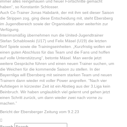
immer alles reingehauen und heuer Fortschritte gemacht
haben“, so Konstantin Schlosser.
Auch Co-Trainer Jonas Habdank, der mit ihm seit dieser Saison
die Strippen zog, ging diese Entscheidung mit, steht Ebersberg
im Jugendbereich sowie der Organisation aber weiterhin zur
Verfügung.
Interimsmäßig übernehmen nun die United-Jugendtrainer
Stefan Schablowski (U17) und Felix Mäsel (U19) die letzten
fünf Spiele sowie die Trainingseinheiten. „Kurzfristig wollen wir
einen guten Abschluss für das Team und die Fans und hoffen
auf volle Unterstützung“, betonte Mäsel. Man werde jetzt
weitere Gespräche führen und einen neuen Trainer suchen, um
die Weichen für die kommende Saison zu stellen. In der
Bayernliga will Ebersberg mit seinem starken Team und neuen
Trainern dann wieder mit voller Power angreifen. “Nach vier
Aufstiegen in kürzester Zeit ist ein Abstieg aus der 3.Liga kein
Beinbruch. Wir haben unglaublich viel gelernt und gehen jetzt
einen Schritt zurück, um dann wieder zwei nach vorne zu
machen.”
Bericht der Ebersberger Zeitung vom 9.2.23
Search