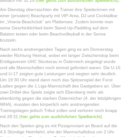
deutlich mir 32:25
(hier gehts zum ausführlichen Spielbericht)
.
Am Dienstag überraschten die Trainer ihre Spielerinnen mit
einer (privaten) Beachparty mit VIP-Area, DJ und Cocktailbar
im „Viveria-Beachclub“ am Plattensee. Zudem konnte man
seine Geschicklichkeit beim Stand-Up-Paddling auf dem
Balaton testen oder beim Beachvolleyball in der Sonne
brutzeln.
Nach sechs anstrengenden Tagen ging es am Donnerstag
wieder Richtung Heimat, wobei ein langer Zwischenstop beim
Erstligaverein UHC Stockerau in Österreich eingelegt wurde
und alle Mannschaften noch einmal gefordert waren. Die U-15
und U-17 zeigten gute Leistungen und siegten sehr deutlich.
Um 19:30 Uhr stand dann noch das Spitzenspiel der Forst
Ladies gegen die 1.Liga-Mannschaft des Gastgebers an. Über
zwei Drittel des Spiels zeigte sich Ebersberg mehr als
ebenbürtig gegen die starken Österreicher (4. der letztjährigen
WHA), mussten den körperlich sehr anstrengenden
Trainingstagen jedoch Tribut zollen und verloren noch knapp
mit 28:31
(hier gehts zum ausführlichen Spielbericht)
.
Nach den Spielen ging es mit Pizzaproviant an Board auf die
4,5 Stündige Heimfahrt, ehe der Mannschaftsbus um 2 Uhr