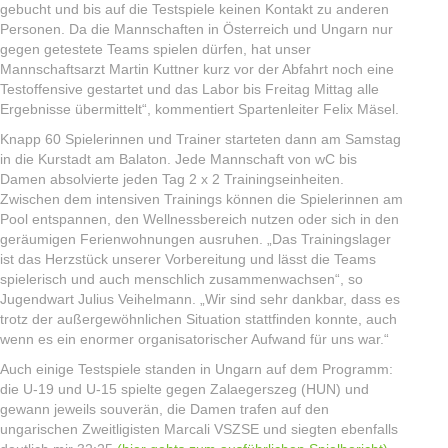
gebucht und bis auf die Testspiele keinen Kontakt zu anderen
Personen. Da die Mannschaften in Österreich und Ungarn nur
gegen getestete Teams spielen dürfen, hat unser
Mannschaftsarzt Martin Kuttner kurz vor der Abfahrt noch eine
Testoffensive gestartet und das Labor bis Freitag Mittag alle
Ergebnisse übermittelt“, kommentiert Spartenleiter Felix Mäsel.
Knapp 60 Spielerinnen und Trainer starteten dann am Samstag
in die Kurstadt am Balaton. Jede Mannschaft von wC bis
Damen absolvierte jeden Tag 2 x 2 Trainingseinheiten.
Zwischen dem intensiven Trainings können die Spielerinnen am
Pool entspannen, den Wellnessbereich nutzen oder sich in den
geräumigen Ferienwohnungen ausruhen. „Das Trainingslager
ist das Herzstück unserer Vorbereitung und lässt die Teams
spielerisch und auch menschlich zusammenwachsen“, so
Jugendwart Julius Veihelmann. „Wir sind sehr dankbar, dass es
trotz der außergewöhnlichen Situation stattfinden konnte, auch
wenn es ein enormer organisatorischer Aufwand für uns war.“
Auch einige Testspiele standen in Ungarn auf dem Programm:
die U-19 und U-15 spielte gegen Zalaegerszeg (HUN) und
gewann jeweils souverän, die Damen trafen auf den
ungarischen Zweitligisten Marcali VSZSE und siegten ebenfalls