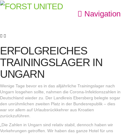
Navigation
ERFOLGREICHES
TRAININGSLAGER IN
UNGARN
Wenige Tage bevor es in das alljährliche Trainingslager nach
Ungarn losgehen sollte, nahmen die Corona-Infektionszahlen in
Deutschland wieder zu. Der Landkreis Ebersberg belegte sogar
den unrühmlichen zweiten Platz in der Bundesrepublik – dies
war vor allem auf Urlaubsrückkehrer aus Kroatien
zurückzuführen.
„Die Zahlen in Ungarn sind relativ stabil, dennoch haben wir
Vorkehrungen getroffen. Wir haben das ganze Hotel für uns