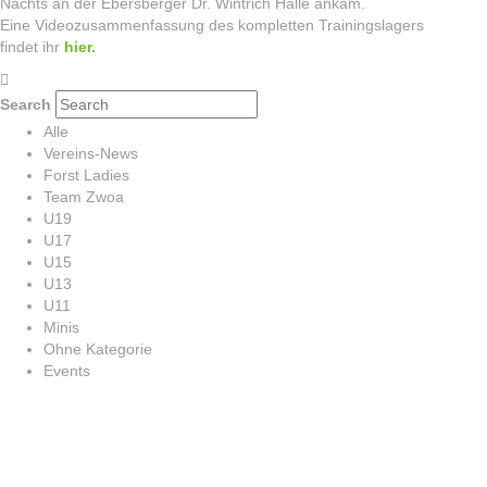
Nachts an der Ebersberger Dr. Wintrich Halle ankam.
Eine Videozusammenfassung des kompletten Trainingslagers
findet ihr
hier
.
Search
Alle
Vereins-News
Forst Ladies
Team Zwoa
U19
U17
U15
U13
U11
Minis
Ohne Kategorie
Events