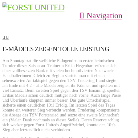
Navigation
E-MÄDELS ZEIGEN TOLLE LEISTUNG
Am Sonntag trat die weibliche E-Jugend zum ersten heimischen
Turnier dieser Saison an. Trainerin Erika Hegenbart erfreute sich
einer vollbesetzten Bank mit vielen hochmotivierten Nachwuchs-
Handballerinnen. Gleich zu Beginn startete man mit einem
sehenswerten Auftaktspiel gegen den TSV Trudering I und siegte
am Ende mit 4:2 – alle Mädels zeigten ihr Können und spielten mit
viel Einsatz. Beim zweiten Spiel gegen den TSV Ismaning, spielten
Erikas Mädels schon deutlich mutiger nach vorne. Auch lange Pässe
und Überläufe klappten immer besser. Das gute Umschaltspiel
sicherte einen deutlichen 10:1 Erfolg. Im letzten Spiel des Tages
konnte ein weiterer Sieg verbucht werden. Trudering kompensierte
die Absage des TSV Forstenried und setzte eine zweite Mannschaft
ein (Vielen Dank nochmals an dieser Stelle). Deren Reserve schlug
sich wacker gegen Forst Uniteds Angriffwirbel, konnte den 10:0-
Sieg aber letztendlich nicht verhindern.