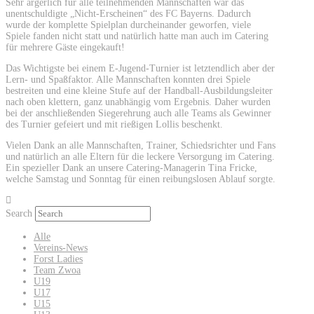
Sehr ärgerlich für alle teilnehmenden Mannschaften war das
unentschuldigte „Nicht-Erscheinen“ des FC Bayerns. Dadurch
wurde der komplette Spielplan durcheinander geworfen, viele
Spiele fanden nicht statt und natürlich hatte man auch im Catering
für mehrere Gäste eingekauft!
Das Wichtigste bei einem E-Jugend-Turnier ist letztendlich aber der
Lern- und Spaßfaktor. Alle Mannschaften konnten drei Spiele
bestreiten und eine kleine Stufe auf der Handball-Ausbildungsleiter
nach oben klettern, ganz unabhängig vom Ergebnis. Daher wurden
bei der anschließenden Siegerehrung auch alle Teams als Gewinner
des Turnier gefeiert und mit rießigen Lollis beschenkt.
Vielen Dank an alle Mannschaften, Trainer, Schiedsrichter und Fans
und natürlich an alle Eltern für die leckere Versorgung im Catering.
Ein spezieller Dank an unsere Catering-Managerin Tina Fricke,
welche Samstag und Sonntag für einen reibungslosen Ablauf sorgte.
Search
Alle
Vereins-News
Forst Ladies
Team Zwoa
U19
U17
U15