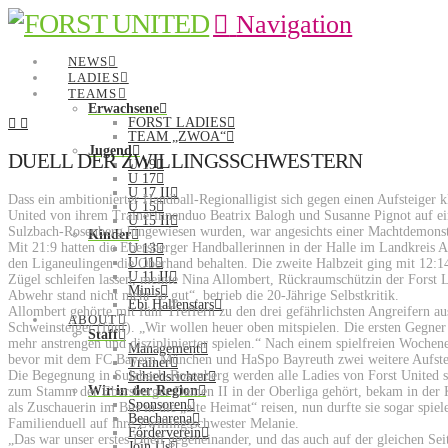
Navigation
NEWS
LADIES
TEAMS
Erwachsene
FORST LADIES
TEAM „ZWOA“
Jugend
DUELL DER ZWILLINGSSCHWESTERN
U 19
U 17
U 17 II
Dass ein ambitionierter Handball-Regionalligist sich gegen einen Aufsteiger
U 15
United von ihrem Trainerinnenduo Beatrix Balogh und Susanne Pignot auf eine
U 15 II
Sulzbach-Rosenberg hingewiesen wurden, war angesichts einer Machtdemonstr
Kinder
Mit 21:9 hatten die Ebersberger Handballerinnen in der Halle im Landkreis 
U 13
U 11
den Liganeulingen die Oberhand behalten. Die zweite Halbzeit ging mit 12:1
U 11 II
Zügel schleifen lassen, meinte Nina Allombert, Rückraumschützin der Forst La
Minis
Abwehr stand nicht mehr so gut“, betrieb die 20-Jährige Selbstkritik.
Ebi Hallenstars
Allombert gehörte mit fünf Treffern zu den drei gefährlichsten Angreifern 
ABOUT
Schweinsteiger (fünf). „Wir wollen heuer oben mitspielen. Die ersten Gegner
Staff
mehr anstrengen und disziplinierter spielen.“ Nach einem spielfreien Woche
Management
bevor mit dem FC Bayern München und HaSpo Bayreuth zwei weitere Aufste
Trainer
Die Begegnung in Sulzbach-Rosenberg werden alle Ladies von Forst United schn
Schiedsrichter
Wir in der Region
zum Stamm der Ebersberger Damen II in der Oberliga gehört, bekam in der Krö
Sponsoren
als Zuschauerin im Bus in die „alte Heimat“ reisen, nun durfte sie sogar spie
Beacharena
Familienduell auf ihre Zwillingsschwester Melanie.
Förderverein
„Das war unser erstes Duell gegeneinander, und das auch auf der gleichen Seit
Join Us