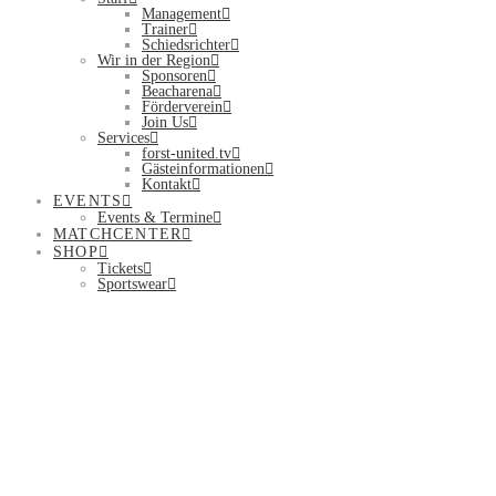
Management
Trainer
Schiedsrichter
Wir in der Region
Sponsoren
Beacharena
Förderverein
Join Us
Services
forst-united.tv
Gästeinformationen
Kontakt
EVENTS
Events & Termine
MATCHCENTER
SHOP
Tickets
Sportswear