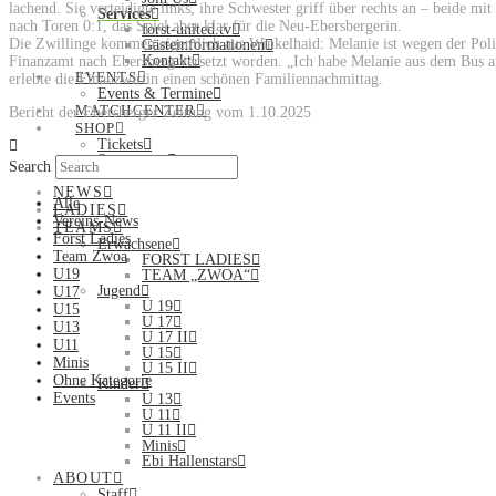
lachend. Sie verteidigte links, ihre Schwester griff über rechts an – beide mit
Services
nach Toren 0:1, das Spiel aber klar für die Neu-Ebersbergerin.
forst-united.tv
Die Zwillinge kommen eigentlich aus Winkelhaid: Melanie ist wegen der Polize
Gästeinformationen
Kontakt
Finanzamt nach Ebersberg versetzt worden. „Ich habe Melanie aus dem Bus an
EVENTS
erlebte die Finanzwirtin einen schönen Familiennachmittag.
Events & Termine
MATCHCENTER
Bericht der Ebersberger Zeitung vom 1.10.2025
SHOP
Tickets
Sportswear
Search
NEWS
Alle
LADIES
Vereins-News
TEAMS
Forst Ladies
Erwachsene
Team Zwoa
FORST LADIES
U19
TEAM „ZWOA“
Jugend
U17
U 19
U15
U 17
U13
U 17 II
U11
U 15
Minis
U 15 II
Ohne Kategorie
Kinder
Events
U 13
U 11
U 11 II
Minis
Ebi Hallenstars
ABOUT
Staff