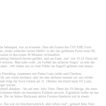
 klar behauptet, war zu erwarten. Dass die Frauen des TSV EBE Forst
 „leider schlechte zweite Hälfte“ in der fair geführten Partie beim HC
ation in den ersten 30 Minuten verständlich.
Amberg-Sulzbach bereits geführt, und am Ende „nur“ mit 33:23 Toren bei
4 verloren. Man habe wohl „im Gefühl des sicheren Sieges“ zu sehr die
dies. „Wir haben uns zu viele Fehler im Angriff geleistet und unsere
aus Ebersberg, zusammen mit Panna Csata (acht) und Charleen
 für uns waren leichtere, aber bei den nächsten müssen wir uns wieder
nende folgt für Forst United am 11. Oktober das Duell beim SV Laim,
iger warten.
ell abhaken – bis auf eine: Julia Vietz. Denn die 19-Jährige, die sonst
tensee-Halle ein besonderes Erlebnis serviert. Eigentlich wollte sie nur
len. Die im linken Rückraum aktive Forsties-Spielerin traf in einem
e. Das war ein bisschen komisch, aber schon cool“, gestand Julia Vietz