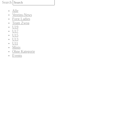
Search
Alle
Vereins-News
Forst Ladies
Team Zwoa
U19
U17
U15
U13
U11
Minis
Ohne Kategorie
Events