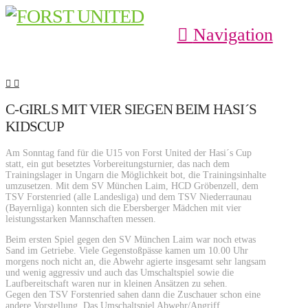
Navigation
C-GIRLS MIT VIER SIEGEN BEIM HASI´S
KIDSCUP
Am Sonntag fand für die U15 von Forst United der Hasi´s Cup
statt, ein gut besetztes Vorbereitungsturnier, das nach dem
Trainingslager in Ungarn die Möglichkeit bot, die Trainingsinhalte
umzusetzen. Mit dem SV München Laim, HCD Gröbenzell, dem
TSV Forstenried (alle Landesliga) und dem TSV Niederraunau
(Bayernliga) konnten sich die Ebersberger Mädchen mit vier
leistungsstarken Mannschaften messen.
Beim ersten Spiel gegen den SV München Laim war noch etwas
Sand im Getriebe. Viele Gegenstoßpässe kamen um 10.00 Uhr
morgens noch nicht an, die Abwehr agierte insgesamt sehr langsam
und wenig aggressiv und auch das Umschaltspiel sowie die
Laufbereitschaft waren nur in kleinen Ansätzen zu sehen.
Gegen den TSV Forstenried sahen dann die Zuschauer schon eine
andere Vorstellung. Das Umschaltspiel Abwehr/Angriff