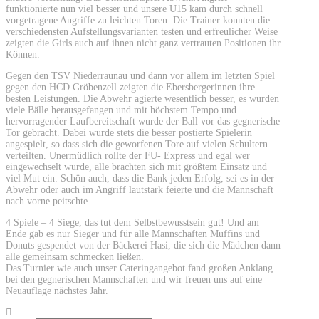
funktionierte nun viel besser und unsere U15 kam durch schnell
vorgetragene Angriffe zu leichten Toren. Die Trainer konnten die
verschiedensten Aufstellungsvarianten testen und erfreulicher Weise
zeigten die Girls auch auf ihnen nicht ganz vertrauten Positionen ihr
Können.
Gegen den TSV Niederraunau und dann vor allem im letzten Spiel
gegen den HCD Gröbenzell zeigten die Ebersbergerinnen ihre
besten Leistungen. Die Abwehr agierte wesentlich besser, es wurden
viele Bälle herausgefangen und mit höchstem Tempo und
hervorragender Laufbereitschaft wurde der Ball vor das gegnerische
Tor gebracht. Dabei wurde stets die besser postierte Spielerin
angespielt, so dass sich die geworfenen Tore auf vielen Schultern
verteilten. Unermüdlich rollte der FU- Express und egal wer
eingewechselt wurde, alle brachten sich mit größtem Einsatz und
viel Mut ein. Schön auch, dass die Bank jeden Erfolg, sei es in der
Abwehr oder auch im Angriff lautstark feierte und die Mannschaft
nach vorne peitschte.
4 Spiele – 4 Siege, das tut dem Selbstbewusstsein gut! Und am
Ende gab es nur Sieger und für alle Mannschaften Muffins und
Donuts gespendet von der Bäckerei Hasi, die sich die Mädchen dann
alle gemeinsam schmecken ließen.
Das Turnier wie auch unser Cateringangebot fand großen Anklang
bei den gegnerischen Mannschaften und wir freuen uns auf eine
Neuauflage nächstes Jahr.