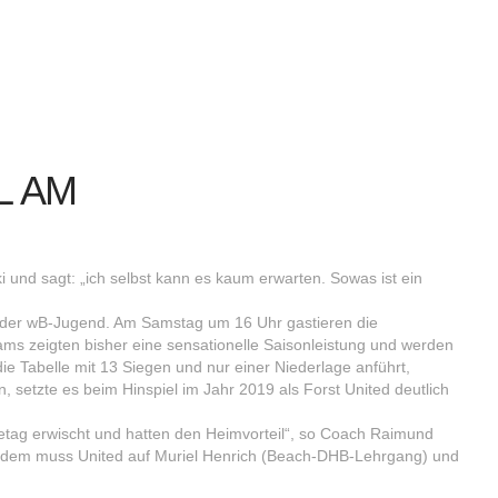
L AM
E
ki und sagt: „ich selbst kann es kaum erwarten. Sowas ist ein
on der wB-Jugend. Am Samstag um 16 Uhr gastieren die
ms zeigten bisher eine sensationelle Saisonleistung und werden
e Tabelle mit 13 Siegen und nur einer Niederlage anführt,
setzte es beim Hinspiel im Jahr 2019 als Forst United deutlich
etag erwischt und hatten den Heimvorteil“, so Coach Raimund
l zudem muss United auf Muriel Henrich (Beach-DHB-Lehrgang) und