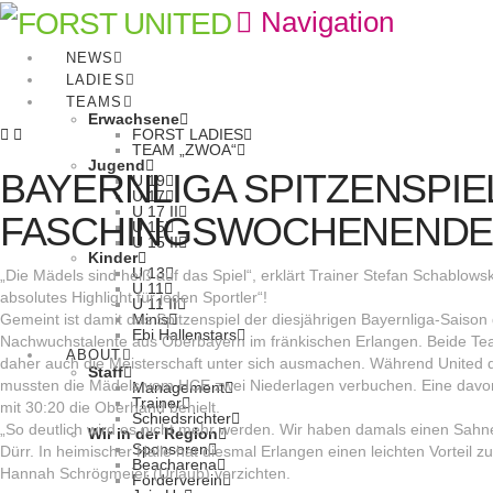
Navigation
NEWS
LADIES
TEAMS
Erwachsene
FORST LADIES
TEAM „ZWOA“
Jugend
BAYERNLIGA SPITZENSPIE
U 19
U 17
U 17 II
FASCHINGSWOCHENEND
U 15
U 15 II
Kinder
U 13
„Die Mädels sind heiß auf das Spiel“, erklärt Trainer Stefan Schablows
U 11
absolutes Highlight für jeden Sportler“!
U 11 II
Minis
Gemeint ist damit das Spitzenspiel der diesjährigen Bayernliga-Sais
Ebi Hallenstars
Nachwuchstalente aus Oberbayern im fränkischen Erlangen. Beide Tea
ABOUT
daher auch die Meisterschaft unter sich ausmachen. Während United di
Staff
mussten die Mädels vom HCE zwei Niederlagen verbuchen. Eine davon, 
Management
Trainer
mit 30:20 die Oberhand behielt.
Schiedsrichter
„So deutlich wird es nicht mehr werden. Wir haben damals einen Sahn
Wir in der Region
Sponsoren
Dürr. In heimischer Halle hat diesmal Erlangen einen leichten Vortei
Beacharena
Hannah Schrögmeier (Urlaub) verzichten.
Förderverein