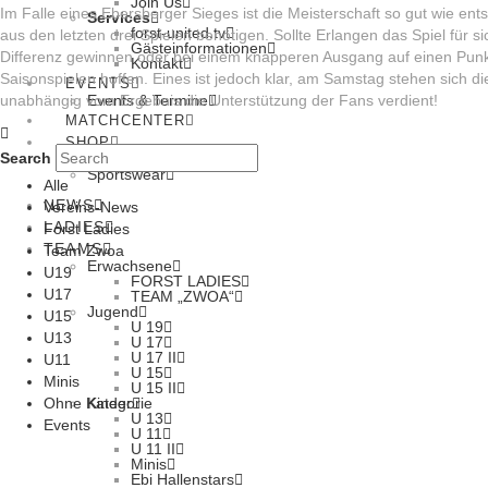
Join Us
Im Falle eines Ebersberger Sieges ist die Meisterschaft so gut wie e
Services
forst-united.tv
aus den letzten drei Spielen benötigen. Sollte Erlangen das Spiel für
Gästeinformationen
Differenz gewinnen oder bei einem knapperen Ausgang auf einen Punk
Kontakt
Saisonspielen hoffen. Eines ist jedoch klar, am Samstag stehen sich
EVENTS
Events & Termine
unabhängig vom Ergebnis die Unterstützung der Fans verdient!
MATCHCENTER
SHOP
Search
Tickets
Sportswear
Alle
NEWS
Vereins-News
LADIES
Forst Ladies
TEAMS
Team Zwoa
Erwachsene
U19
FORST LADIES
U17
TEAM „ZWOA“
Jugend
U15
U 19
U13
U 17
U 17 II
U11
U 15
Minis
U 15 II
Kinder
Ohne Kategorie
U 13
Events
U 11
U 11 II
Minis
Ebi Hallenstars