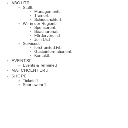
ABOUT
Staff
Management
Trainer
Schiedsrichter
Wir in der Region
Sponsoren
Beacharena
Förderverein
Join Us
Services
forst-united.tv
Gästeinformationen
Kontakt
EVENTS
Events & Termine
MATCHCENTER
SHOP
Tickets
Sportswear