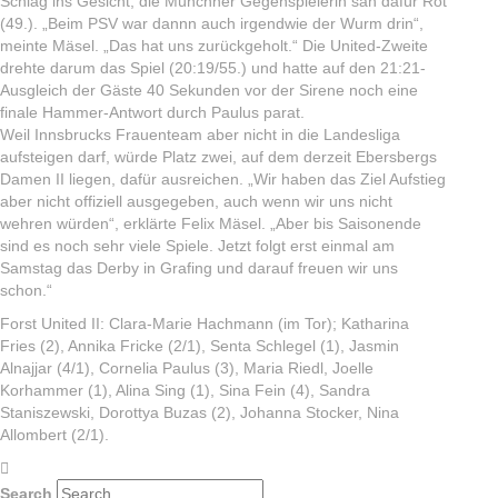
Schlag ins Gesicht, die Münchner Gegenspielerin sah dafür Rot
(49.). „Beim PSV war dannn auch irgendwie der Wurm drin“,
meinte Mäsel. „Das hat uns zurückgeholt.“ Die United-Zweite
drehte darum das Spiel (20:19/55.) und hatte auf den 21:21-
Ausgleich der Gäste 40 Sekunden vor der Sirene noch eine
finale Hammer-Antwort durch Paulus parat.
Weil Innsbrucks Frauenteam aber nicht in die Landesliga
aufsteigen darf, würde Platz zwei, auf dem derzeit Ebersbergs
Damen II liegen, dafür ausreichen. „Wir haben das Ziel Aufstieg
aber nicht offiziell ausgegeben, auch wenn wir uns nicht
wehren würden“, erklärte Felix Mäsel. „Aber bis Saisonende
sind es noch sehr viele Spiele. Jetzt folgt erst einmal am
Samstag das Derby in Grafing und darauf freuen wir uns
schon.“
Forst United II: Clara-Marie Hachmann (im Tor); Katharina
Fries (2), Annika Fricke (2/1), Senta Schlegel (1), Jasmin
Alnajjar (4/1), Cornelia Paulus (3), Maria Riedl, Joelle
Korhammer (1), Alina Sing (1), Sina Fein (4), Sandra
Staniszewski, Dorottya Buzas (2), Johanna Stocker, Nina
Allombert (2/1).
Search