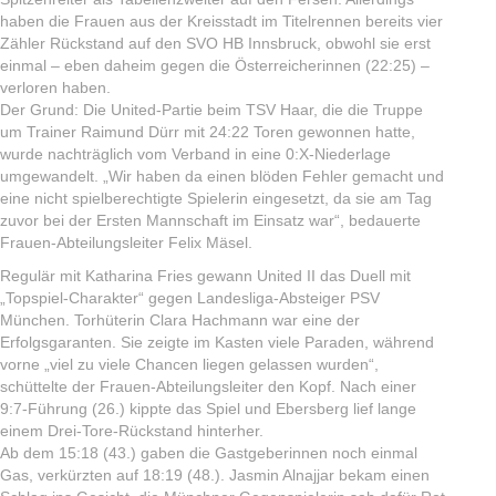
haben die Frauen aus der Kreisstadt im Titelrennen bereits vier
Zähler Rückstand auf den SVO HB Innsbruck, obwohl sie erst
einmal – eben daheim gegen die Österreicherinnen (22:25) –
verloren haben.
Der Grund: Die United-Partie beim TSV Haar, die die Truppe
um Trainer Raimund Dürr mit 24:22 Toren gewonnen hatte,
wurde nachträglich vom Verband in eine 0:X-Niederlage
umgewandelt. „Wir haben da einen blöden Fehler gemacht und
eine nicht spielberechtigte Spielerin eingesetzt, da sie am Tag
zuvor bei der Ersten Mannschaft im Einsatz war“, bedauerte
Frauen-Abteilungsleiter Felix Mäsel.
Regulär mit Katharina Fries gewann United II das Duell mit
„Topspiel-Charakter“ gegen Landesliga-Absteiger PSV
München. Torhüterin Clara Hachmann war eine der
Erfolgsgaranten. Sie zeigte im Kasten viele Paraden, während
vorne „viel zu viele Chancen liegen gelassen wurden“,
schüttelte der Frauen-Abteilungsleiter den Kopf. Nach einer
9:7-Führung (26.) kippte das Spiel und Ebersberg lief lange
einem Drei-Tore-Rückstand hinterher.
Ab dem 15:18 (43.) gaben die Gastgeberinnen noch einmal
Gas, verkürzten auf 18:19 (48.). Jasmin Alnajjar bekam einen