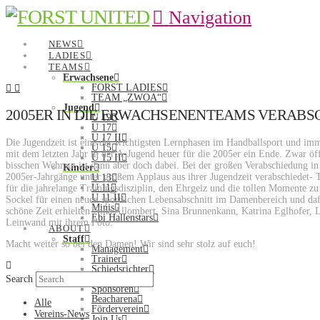
Navigation
NEWS
LADIES
TEAMS
Erwachsene
FORST LADIES
TEAM „ZWOA“
Jugend
2005ER IN DIE ERWACHSENENTEAMS VERABS
U 19
U 17
U 17 II
Die Jugendzeit ist eine der wichtigsten Lernphasen im Handballsport und im
U 15
mit dem letzten Jahr in der A-Jugend heuer für die 2005er ein Ende. Zwar öf
U 15 II
bisschen Wehmut ist dann aber doch dabei. Bei der großen Verabschiedung in
Kinder
2005er-Jahrgänge unter großem Applaus aus ihrer Jugendzeit verabschiedet- Tr
U 13
U 11
für die jahrelange Trainingsdisziplin, den Ehrgeiz und die tollen Momente zu
U 11 II
Sockel für einen neuen sportlichen Lebensabschnitt im Damenbereich und daf
Minis
schöne Zeit erhielten Nina Allombert, Sina Brunnenkann, Katrina Eglhofer,
Ebi Hallenstars
Leinwand mit ihrem Foto.
ABOUT
Staff
Macht weiter so bei den Damen! Wir sind sehr stolz auf euch!
Management
Trainer
Schiedsrichter
Search
Wir in der Region
Sponsoren
Beacharena
Alle
Förderverein
Vereins-News
Join Us