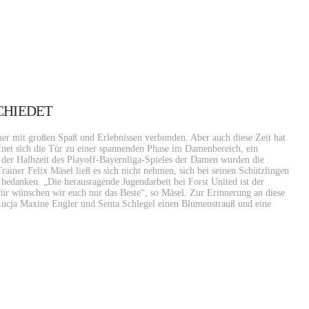
CHIEDET
mer mit großen Spaß und Erlebnissen verbunden. Aber auch diese Zeit hat
fnet sich die Tür zu einer spannenden Phase im Damenbereich, ein
 der Halbzeit des Playoff-Bayernliga-Spieles der Damen wurden die
ainer Felix Mäsel ließ es sich nicht nehmen, sich bei seinen Schützlingen
 bedanken. „Die herausragende Jugendarbeit bei Forst United ist der
ür wünschen wir euch nur das Beste“, so Mäsel. Zur Erinnerung an diese
 Lucja Maxine Engler und Senta Schlegel einen Blumenstrauß und eine