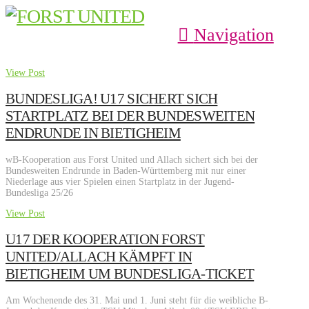
Navigation
View Post
BUNDESLIGA! U17 SICHERT SICH
STARTPLATZ BEI DER BUNDESWEITEN
ENDRUNDE IN BIETIGHEIM
wB-Kooperation aus Forst United und Allach sichert sich bei der
Bundesweiten Endrunde in Baden-Württemberg mit nur einer
Niederlage aus vier Spielen einen Startplatz in der Jugend-
Bundesliga 25/26
View Post
U17 DER KOOPERATION FORST
UNITED/ALLACH KÄMPFT IN
BIETIGHEIM UM BUNDESLIGA-TICKET
Am Wochenende des 31. Mai und 1. Juni steht für die weibliche B-