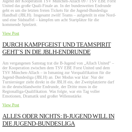
Jugend der Kooperation TSV München-Allach 09 / TSV EBE Forst
United das große Quali-Finale an. In der bundesweiten Endrunde
geht es um die letzten freien Tickets für die Jugend-Bundesliga
Handball (JBLH). Insgesamt zwölf Teams – aufgeteilt in eine Nord-
und eine Südstaffel – kämpfen um acht Startplätze für die
kommende Spielzeit.
View Post
DURCH KAMPFGEIST UND TEAMSPIRIT
GEHT´S IN DIE JBLH-ENDRUNDE
Am vergangenen Samstag trat die B-Jugend von „Allach United“ –
der Kooperation zwischen dem TSV EBE Forst United und dem
TSV München-Allach – in Ismaning zur Vorqualifikation für die
Jugend-Bundesliga (JBLH) an. Der Modus war klar: Nur der
Turniersieger zieht direkt in die JBLH ein, der Zweitplatzierte darf
in die deutschlandweite Endrunde, der Dritte muss in die
Regionalliga-Qualifikation. Was folgte, war ein Tag voller
Emotionen, Dramatik und großer Willensstärke.
View Post
ALLES ODER NICHTS: B-JUGEND WILL IN
DIE JUGEND-BUNDESLIGA